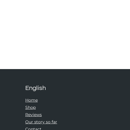
English
Home
Shop
Reviews
Our story so far
Contact