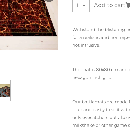
Add to cart
Withstand the blistering h
for a realistic and non repe
not intrusive.
The mat is 80x80 cm and c
hexagon inch grid.
Our battlemats are made f
it up and easily take it wi
only eyecatchers but also v
milkshake or other game s