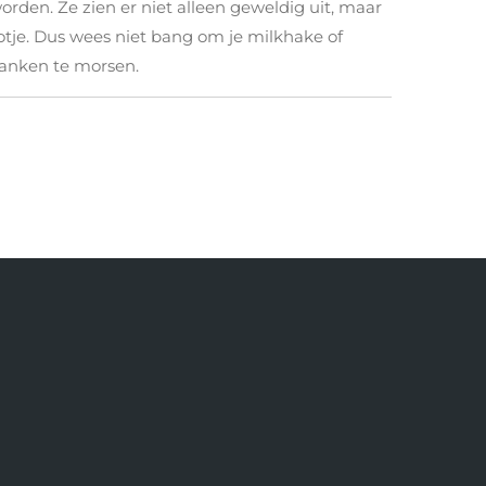
en. Ze zien er niet alleen geweldig uit, maar
tje.
Dus wees niet bang om je milkhake of
anken te morsen.