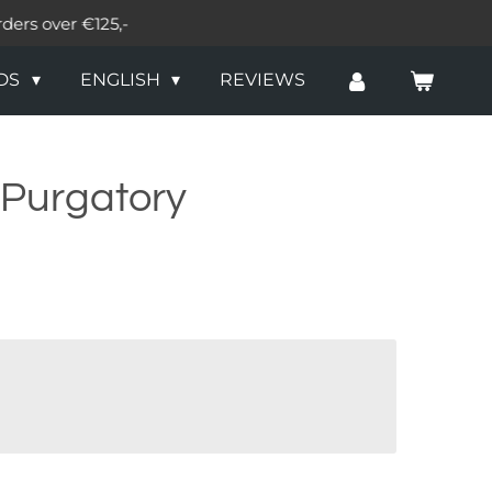
rders over €125,-
DS
ENGLISH
REVIEWS
 Purgatory