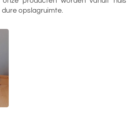
 onze producten worden vanuit huis
r dure opslagruimte.