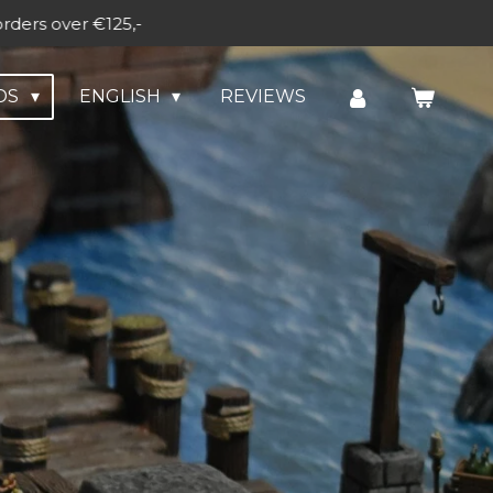
orders over €125,-
DS
ENGLISH
REVIEWS